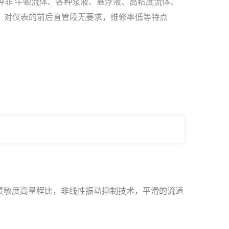
各种非 牛顿流体、各种浆液、悬浮液、高粘度流体、
)，对仪表的前后直管段无要求，维修率低等特点
灵敏度高量程比，非线性振动抑制技术，平滑的流道