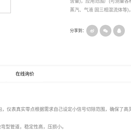
含量)，应用范围广(可测量
蒸汽、气液 固三相混流体等
分享到：
在线询价
构，仪表真实零点根据需求自己设定小信号切除范围，确保了高
微弯型管道，稳定性高，压损小。