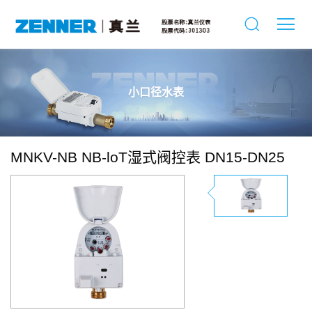
小口径水表
MNKV-NB NB-loT湿式阀控表 DN15-DN25